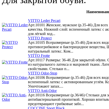
Наименован
VITTO Leder Pecari
Арт.10101 Женские, мужские (р.35-46) Для всех
качества. Нижний слой: вспененный латекс с а
для лёгкой ход...
VITTO Protect
Арт.10105 Всеразмерные (р.35-46) Для всех ви
противогрибковое и бактерицидное вещества, 
натуральный латекс. Ком...
VITTO Frotte
Арт.10117 Размеры: 36-46 Для закрытой обуви. 
из натурального латекса и махровой ткани. Л
свойствами. Стельки п...
VITTO Odor-Stop
Арт.10106 Всеразмерные (р.35-46) Для всех вид
вспененный латекс с активированным углём. Ко
Уничтожают запах....
VITTO Anti-Odor
Арт.10116 Всеразмерные (р.36/46) Стельки для 
антибактериальной пропиткой. Хорошо впитыва
предотвращают грибковые забо...
COCCINE Sport Black