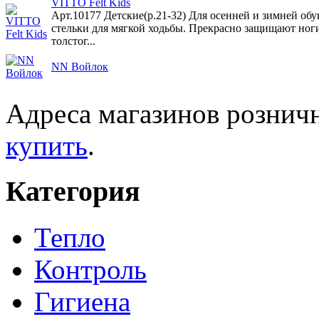
VITTO Felt Kids
Арт.10177 Детские(р.21-32) Для осенней и зимней о
стельки для мягкой ходьбы. Прекрасно защищают ноги
толстог...
NN Войлок
Адреса магазинов розничн
купить
.
Категория
Тепло
Контроль
Гигиена