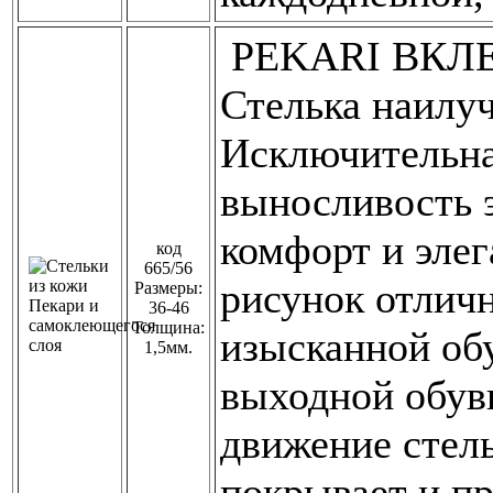
PEKARI ВКЛ
Стелька наилуч
Исключительна
выносливость 
комфорт и элег
код
665/56
рисунок отлич
Размеры:
36-46
Толщина:
изысканной обу
1,5мм.
выходной обуви
движение стель
покрывает и пр