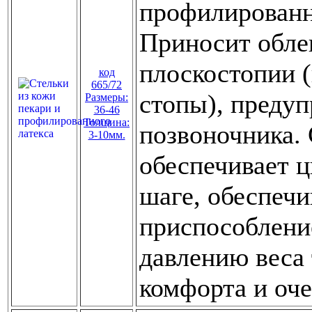
профилированн
Приносит обле
плоскостопии 
код
665/72
стопы), предуп
Размеры:
36-46
Толщина:
позвоночника. 
3-10мм.
обеспечивает 
шаге, обеспечи
приспособлени
давлению веса
комфорта и оче