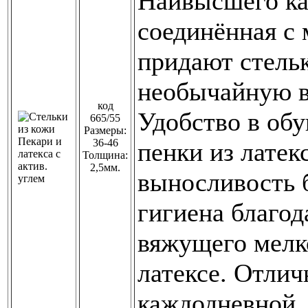
Наивысшего кач
соединённая с 
придают стельк
необычайную в
код
Удобство в обу
665/55
Размеры:
36-46
пенки из латек
Толщина:
2,5мм.
выносливость б
гигиена благод
вяжущего мелко
латексе. Отлич
каждодневной,