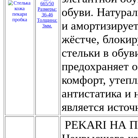
665/50
обуви. Натурал
Размеры:
36-46
Толщина:
и амортизирует
3мм.
жёстче, блоки
стельки в обув
предохраняет о
комфорт, утепл
антистатика и 
является источ
PEKARI НА П